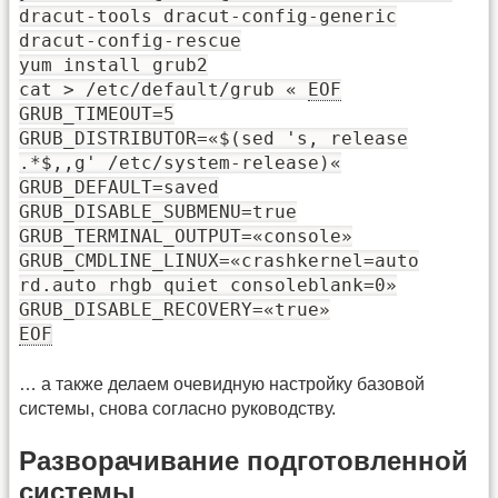
dracut-tools dracut-config-generic
dracut-config-rescue
yum install grub2
cat > /etc/default/grub «
EOF
GRUB_TIMEOUT=5
GRUB_DISTRIBUTOR=«$(sed 's, release
.*$,,g' /etc/system-release)«
GRUB_DEFAULT=saved
GRUB_DISABLE_SUBMENU=true
GRUB_TERMINAL_OUTPUT=«console»
GRUB_CMDLINE_LINUX=«crashkernel=auto
rd.auto rhgb quiet consoleblank=0»
GRUB_DISABLE_RECOVERY=«true»
EOF
… а также делаем очевидную настройку базовой
системы, снова согласно руководству.
Разворачивание подготовленной
системы