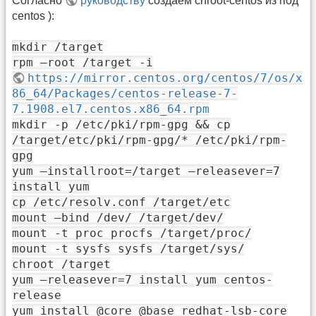
Согласно
руководству
создаём chroot-centos из под
centos ):
mkdir /target
rpm –root /target -i
https://mirror.centos.org/centos/7/os/x
86_64/Packages/centos-release-7-
7.1908.el7.centos.x86_64.rpm
mkdir -p /etc/pki/rpm-gpg && cp
/target/etc/pki/rpm-gpg/* /etc/pki/rpm-
gpg
yum –installroot=/target –releasever=7
install yum
cp /etc/resolv.conf /target/etc
mount –bind /dev/ /target/dev/
mount -t proc procfs /target/proc/
mount -t sysfs sysfs /target/sys/
chroot /target
yum –releasever=7 install yum centos-
release
yum install @core @base redhat-lsb-core