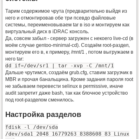
Тарим содержимое чрута (предварительно выйдя из
него и отмонтировав обе три псевдо файловые
системы, переименовываем tar в iso и монтируем как
виртуальный диск в iDRAC консоль.
Да, совсем забыл - сервер загружен с некоего live-cd (в
моём случае gentoo-minimal-cd). Создаём root-раздел,
монтируем его в, к примеру, /mnt/1 , потом выгружаем в
него tar:
dd if=/dev/sr1 | tar -xvp -C /mnt/1
Дальше чрутимся, создаём grub.cfg, ставим загрузчик в
MBR и прочая банальщина. Кроме задания пароля root
не забываем перевести selinux в permissive, иначе
audit запретит даже bash, так как блочное устройство
под root-разделом сменилось.
Настройка разделов
fdisk -l /dev/sda
/dev/sda1 2048 16779263 8388608 83 Linux