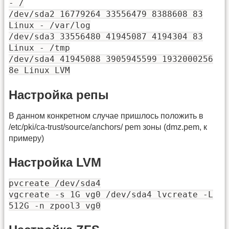
- /
/dev/sda2 16779264 33556479 8388608 83
Linux - /var/log
/dev/sda3 33556480 41945087 4194304 83
Linux - /tmp
/dev/sda4 41945088 3905945599 1932000256
8e Linux LVM
Настройка репы
В данном конкретном случае пришлось положить в
/etc/pki/ca-trust/source/anchors/ pem зоны (dmz.pem, к
примеру)
Настройка LVM
pvcreate /dev/sda4
vgcreate -s 1G vg0 /dev/sda4 lvcreate -L
512G -n zpool3 vg0