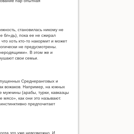
зование пар опытная
ижность, становилась никому не
 бл«дь), пока ее не сжирал
 что хоть кто-то накормит и может
логически не предусмотрены.
днеродящими». В этом же и
рушают свои семьи.
 опущенных Среднеранговых и
как вожаков. Например, на южных
 мужчины (арабы, турки, кавказцы
е мясо», как они это называют.
 инстинктивно предпочитает
огда это уже невозможно. И