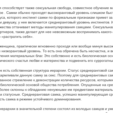
способствует также сексуальная свобода, совместное обучение ма
ре . Самки обычно проходят высокоранговый уровень слишком быст
уса, которого инстинкт самки по формальным признакам примет з
 девушку, у нее включается среднеранговый уровень инстинктов. 
мужества оттачивает методы манипулирования самцами. Сексуальн
ртнеров, также делает для нее невозможным воспринимать какого-
«растратить себя».
 женщина, практически мгновенно проходя или вообще минуя высок
 низкоранговый уровень. То есть она обречена быть несчастна, и 
ения материальных благ. Это собственно и есть биологическая ос
ического счастья любви и материнства и подменить его суррогатн
к есть собственная структура иерархии. Статус среднеранговой са
армливали данную самку за секс. Поэтому для среднеранговых сам
ванное стремление к демонстрации количества ресурсов, которыми
я биологической основой общества потребления. Опущенные на ср
о более склонны к обладанию ненужными им предметами материаль
ак статусные. Среднеранговая самка, успешно манипулирующая ср
сть самка в режиме устойчивого доминирования.
ерархии в значительной степени состоял из молодых самцов и уже