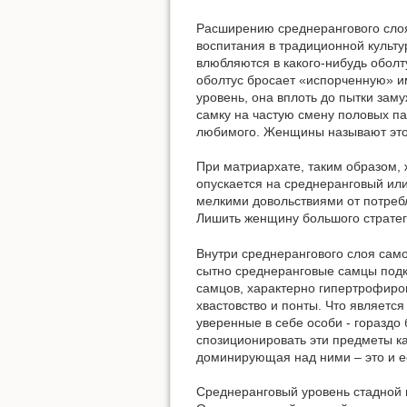
Расширению среднерангового слоя 
воспитания в традиционной культу
влюбляются в какого-нибудь оболт
оболтус бросает «испорченную» им
уровень, она вплоть до пытки за
самку на частую смену половых па
любимого. Женщины называют это 
При матриархате, таким образом,
опускается на среднеранговый или
мелкими довольствиями от потребл
Лишить женщину большого стратег
Внутри среднерангового слоя само
сытно среднеранговые самцы подк
самцов, характерно гипертрофиро
хвастовство и понты. Что являетс
уверенные в себе особи - горазд
спозиционировать эти предметы к
доминирующая над ними – это и е
Среднеранговый уровень стадной и