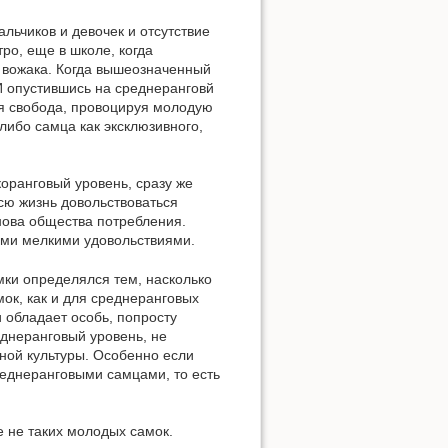
льчиков и девочек и отсутствие
ро, еще в школе, когда
а вожака. Когда вышеозначенный
И опустившись на среднеранговй
ая свобода, провоцируя молодую
либо самца как эксклюзивного,
оранговый уровень, сразу же
всю жизнь довольствоваться
нова общества потребления.
ыми мелкими удовольствиями.
мки определялся тем, насколько
ок, как и для среднеранговых
 обладает особь, попросту
еднеранговый уровень, не
ной культуры. Особенно если
еднеранговыми самцами, то есть
 не таких молодых самок.