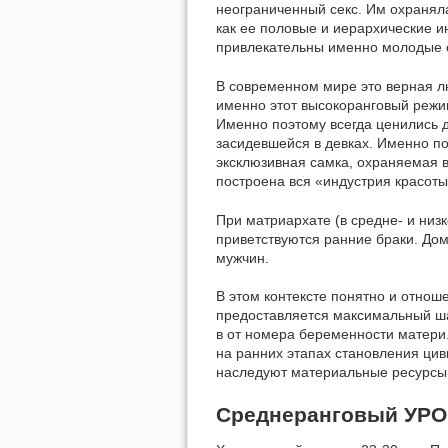
неограниченный секс. Им охраняла
как ее половые и иерархические 
привлекательны именно молодые са
В современном мире это верная л
именно этот высокоранговый режим
Именно поэтому всегда ценились 
засидевшейся в девках. Именно п
эксклюзивная самка, охраняемая 
построена вся «индустрия красоты
При матриархате (в средне- и низ
приветствуются ранние браки. До
мужчин.
В этом контексте понятно и отнош
предоставляется максимальный шан
в от номера беременности матери
на ранних этапах становления цив
наследуют материальные ресурсы 
Среднеранговый УР