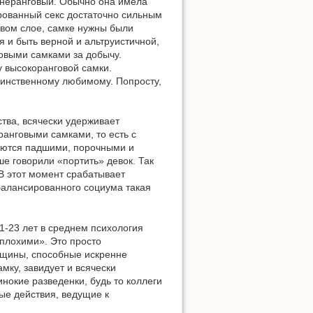
еднеранговый. Обычно она имела
ированный секс достаточно сильным
овом слое, самке нужны были
я и быть верной и альтруистичной,
говыми самками за добычу.
у высокоранговой самки.
единственному любимому. Попросту,
ва, всячески удерживает
анговыми самками, то есть с
аются падшими, порочными и
е говорили «портить» девок. Так
В этот момент срабатывает
сбалансированного социума такая
1-23 лет в среднем психология
плохими». Это просто
нщины, способные искренне
мку, завидует и всячески
инокие разведенки, будь то коллеги
ые действия, ведущие к