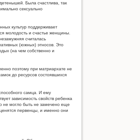
детенышей. Была счастлива, так
симально сексуально
нных культур поддерживает
тся молодость и счастье женщины.
 незамужняя считалась
ативных (южных) этносов. Это
дых (на чем собственно и
Именно поэтому при матриархате не
амок до ресурсов состоявшихся
способного самца. И ему
твует зависимость свойств ребенка
о не могло быть не замечено еще
 ценятся первенцы, и именно они