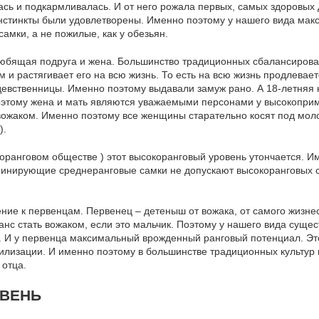
сь и подкармливалась. И от него рожала первых, самых здоровых 
инстинкты были удовлетворены. Именно поэтому у нашего вида мак
мки, а не пожилые, как у обезьян.
юбящая подруга и жена. Большинство традиционных сбалансирова
 и растягивает его на всю жизнь. То есть на всю жизнь продлевае
девственницы. Именно поэтому выдавали замуж рано. А 18-летняя
оэтому жена и мать являются уважаемыми персонами у высокоприм
вожаком. Именно поэтому все женщины старательно косят под моло
).
коранговом обществе ) этот высокоранговый уровень утончается. 
минирующие среднеранговые самки не допускают высокоранговых с
ение к первенцам. Первенец – детеныш от вожака, от самого жизне
с стать вожаком, если это мальчик. Поэтому у нашего вида сущес
. И у первенца максимальный врожденный ранговый потенциал. Эт
илизации. И именно поэтому в большинстве традиционных культур
отца.
ОВЕНЬ