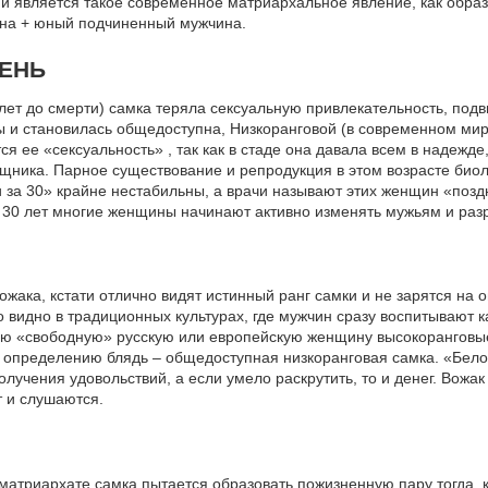
ии является такое современное матриархальное явление, как обра
а + юный подчиненный мужчина.
ВЕНЬ
 лет до смерти) самка теряла сексуальную привлекательность, подв
 и становилась общедоступна, Низкоранговой (в современном мире
я ее «сексуальность» , так как в стаде она давала всем в надежде,
хищника. Парное существование и репродукция в этом возрасте био
 за 30» крайне нестабильны, а врачи называют этих женщин «поз
ло 30 лет многие женщины начинают активно изменять мужьям и раз
жака, кстати отлично видят истинный ранг самки и не зарятся на
 видно в традиционных культурах, где мужчин сразу воспитывают 
ую «свободную» русскую или европейскую женщину высокоранговые
по определению блядь – общедоступная низкоранговая самка. «Бело
учения удовольствий, а если умело раскрутить, то и денег. Вожак
т и слушаются.
атриархате самка пытается образовать пожизненную пару тогда, к