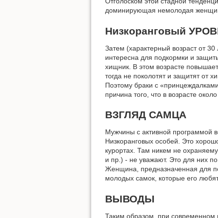
Отголоском этой стадной тенденц
доминирующая немолодая женщин
Низкоранговый УРО
Затем (характерный возраст от 30
интересна для подкормки и защиты
хищник. В этом возрасте повышаетс
тогда не поколотят и защитят от 
Поэтому браки с «принцеждалками
причина того, что в возрасте око
ВЗГЛЯД САМЦА
Мужчины с активной программой во
Низкоранговых особей. Это хорошо
курортах. Там никем не охраняем
и пр.) - не уважают. Это для них 
Женщина, предназначенная для пол
молодых самок, которые его любя
ВЫВОДЫ
Таким образом, при современном м