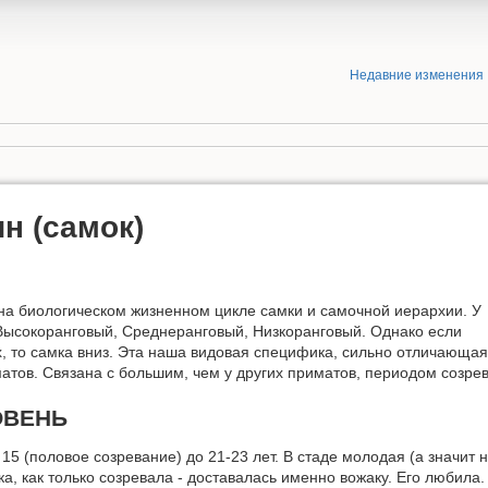
Недавние изменения
н (самок)
на биологическом жизненном цикле самки и самочной иерархии. У
 Высокоранговый, Среднеранговый, Низкоранговый. Однако если
, то самка вниз. Эта наша видовая специфика, сильно отличающа
атов. Связана с большим, чем у других приматов, периодом созре
ОВЕНЬ
15 (половое созревание) до 21-23 лет. В стаде молодая (а значит 
а, как только созревала - доставалась именно вожаку. Его любила.