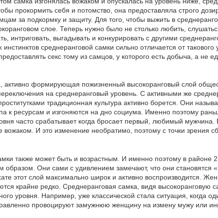
отом самка изгонялась вожаком и опускалась на уровень ниже, ср
чтобы прокормить себя и потомство, она предоставляла строго доз
цам за подкормку и защиту. Для того, чтобы выжить в среднеранг
сокоранговом слое. Теперь нужно было не столько любить, слушатьс
ть, интриговать, выгадывать и конкурировать с другими среднеран
 инстинктов среднеранговой самки сильно отличается от такового 
редоставлять секс тому из самцов, у которого есть добыча, а не 
, активно формирующая пожизненный высокоранговый слой общест
ереключения на среднеранговый уровень. С активными же среднер
оститутками традиционная культура активно борется. Они назыв
а к ресурсам и изгоняются на дно социума. Именно поэтому раньш
овня часто срабатывает когда бросает первый, любимый мужчина. 
е вожаком. И это изменение необратимо, поэтому с точки зрения 
мки также может быть и возрастным. И именно поэтому в районе 2
 образом. Они сами с удивлением замечают, что они становятся «
хате этот слой максимально широк и активно воспроизводится. Же
ются крайне редко. Среднеранговая самка, видя высокоранговую са
ного уровня. Например, уже классической стала ситуация, когда од
правленно провоцируют замужнюю женщину на измену мужу или ин