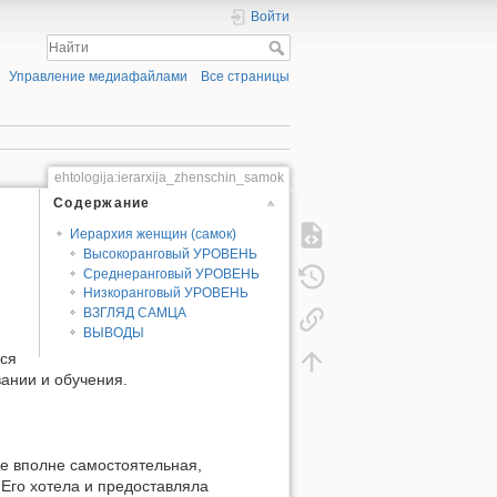
Войти
Управление медиафайлами
Все страницы
ehtologija:ierarxija_zhenschin_samok
Содержание
Иерархия женщин (самок)
Высокоранговый УРОВЕНЬ
Среднеранговый УРОВЕНЬ
Низкоранговый УРОВЕНЬ
ВЗГЛЯД САМЦА
ВЫВОДЫ
яся
вании и обучения.
не вполне самостоятельная,
 Его хотела и предоставляла