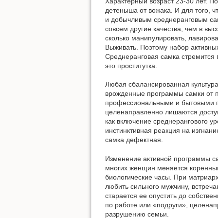
Характерный возраст 23-30 лет. П
детеныша от вожака. И для того, 
и добычливым среднеранговым сам
совсем другие качества, чем в вы
сколько манипулировать, лавирова
Выживать. Поэтому набор активных
Среднеранговая самка стремится п
это проститутка.
Любая сбалансированная культура
врожденные программы самки от п
профессиональными и бытовыми пр
целенаправленно лишаются доступ
как включение среднерангового ур
инстинктивная реакция на изгнани
самка дефектная.
Изменение активной программы са
многих женщин меняется коренным
биологические часы. При матриар
любить сильного мужчину, встреча
старается ее опустить до собствен
по работе или «подруги», целена
разрушению семьи.