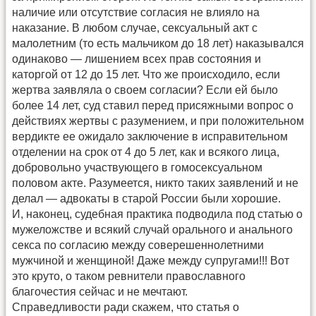
наличие или отсутствие согласия не влияло на
наказание. В любом случае, сексуальный акт с
малолетним (то есть мальчиком до 18 лет) наказывался
одинаково — лишением всех прав состояния и
каторгой от 12 до 15 лет. Что же происходило, если
жертва заявляла о своем согласии? Если ей было
более 14 лет, суд ставил перед присяжными вопрос о
действиях жертвы с разумением, и при положительном
вердикте ее ожидало заключение в исправительном
отделении на срок от 4 до 5 лет, как и всякого лица,
добровольно участвующего в гомосексуальном
половом акте. Разумеется, никто таких заявлений и не
делал — адвокаты в старой России были хорошие.
И, наконец, судебная практика подводила под статью о
мужеложстве и всякий случай орального и анального
секса по согласию между соверешеннолетними
мужчиной и женщиной! Даже между супругами!!! Вот
это круто, о таком ревнители православного
благочестия сейчас и не мечтают.
Справедливости ради скажем, что статья о