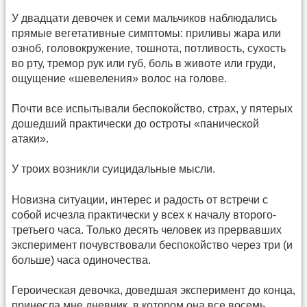
У двадцати девочек и семи мальчиков наблюдались
прямые вегетативные симптомы: приливы жара или
озноб, головокружение, тошнота, потливость, сухость
во рту, тремор рук или губ, боль в животе или груди,
ощущение «шевеления» волос на голове.
Почти все испытывали беспокойство, страх, у пятерых
дошедший практически до остроты «панической
атаки».
У троих возникли суицидальные мысли.
Новизна ситуации, интерес и радость от встречи с
собой исчезла практически у всех к началу второго-
третьего часа. Только десять человек из прервавших
эксперимент почувствовали беспокойство через три (и
больше) часа одиночества.
Героическая девочка, доведшая эксперимент до конца,
принесла мне дневник, в котором она все восемь