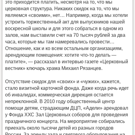
это приходится платить, несмотря на то, что мы
церковная структура. Никаких скидок на то, что мы
являемся «своими», нет… Например, когда мы хотели
устроить торжественный акт для выпускников нашей
воскресной школы и для этого собраться в одном из
залов, нам выставили счет на 70 тысяч рублей за два
часа, которые мы там намеревались провести…
Отношение, как и ко всем остальным организациям,
арендующим помещения: хотите что-то делать —
платите», — рассказал в интервью газете «Церковный
вестник» ключарь храма Михаил Рязанцев.
Отсутствие скидок для «своих» и «чужих», кажется,
стало визитной карточкой фонда. Даже когда речь идет
об инвалидах, коммерческая дирекция остается
непреклонной. В 2010 году общественный центр
помощи детям, страдающим ДЦП, «Адели» арендовал
у Фонда ХХС Зал Церковных соборов для проведения
праздничного концерта. На мероприятие собирались
приехать около тысячи детей из разных городов
России. За аренду зала и светового оборудования на