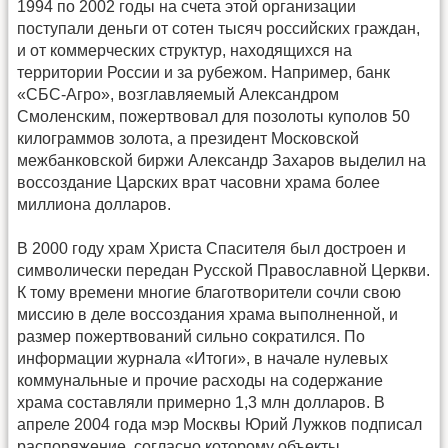
1994 по 2002 годы на счета этой организации
поступали деньги от сотен тысяч российских граждан,
и от коммерческих структур, находящихся на
территории России и за рубежом. Например, банк
«СБС-Агро», возглавляемый Александром
Смоленским, пожертвовал для позолоты куполов 50
килограммов золота, а президент Московской
межбанковской биржи Александр Захаров выделил на
воссоздание Царских врат часовни храма более
миллиона долларов.
В 2000 году храм Христа Спасителя был достроен и
символически передан Русской Православной Церкви.
К тому времени многие благотворители сочли свою
миссию в деле воссоздания храма выполненной, и
размер пожертвований сильно сократился. По
информации журнала «Итоги», в начале нулевых
коммунальные и прочие расходы на содержание
храма составляли примерно 1,3 млн долларов. В
апреле 2004 года мэр Москвы Юрий Лужков подписал
распоряжение, согласно которому объекты